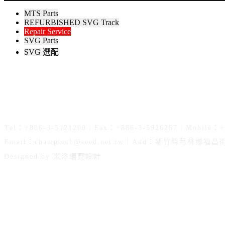
MTS Parts
REFURBISHED SVG Track
Repair Service
SVG Parts
SVG 選配
Tel：+886-3-5121200｜Fax：+886-3-5926257｜Mobile：+
Email：
champtech@seed.net.tw
｜Add：新竹縣芎林鄉福昌街7
Designed by 米洛
網頁設計