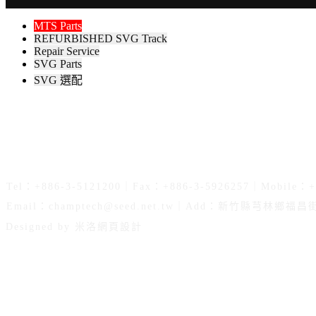
MTS Parts
REFURBISHED SVG Track
Repair Service
SVG Parts
SVG 選配
Tel：+886-3-5121200｜Fax：+886-3-5926257｜Mobile：+
Email：
champtech@seed.net.tw
｜Add：新竹縣芎林鄉福昌街7
Designed by 米洛
網頁設計